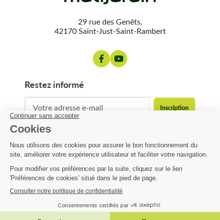
29 rue des Genêts,
42170 Saint-Just-Saint-Rambert
restez informé
contact@matijardin.fr
04 81 120 120
Matijardin
12,01 €
Infos pratiques
AJOUTER AU PANIER

