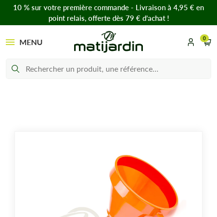
10 % sur votre première commande - Livraison à 4,95 € en
point relais, offerte dès 79 € d’achat !
0
MENU