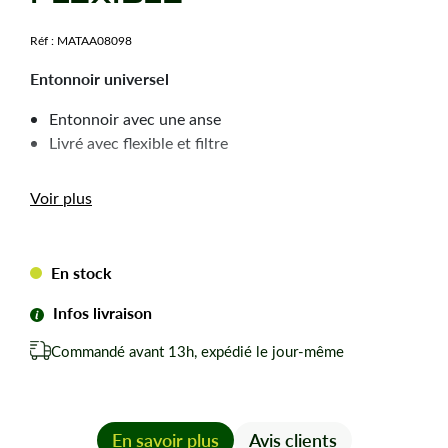
Réf :
MATAA08098
Entonnoir universel
Entonnoir avec une anse
Livré avec flexible et filtre
Entonnoir pour réservoir de débroussailleuse, taille-
Voir plus
haie, tronçonneuse, tondeuse...
En stock
Infos livraison
Commandé avant 13h, expédié le jour-même
En savoir plus
Avis clients