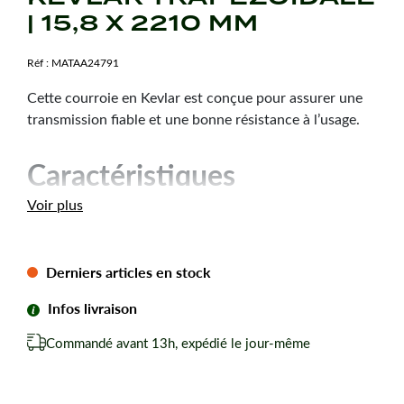
| 15,8 X 2210 MM
Réf :
MATAA24791
Cette courroie en Kevlar est conçue pour assurer une
transmission fiable et une bonne résistance à l’usage.
Caractéristiques
techniques
Voir plus
Dimension :
15,8 x 2210 mm
Hauteur courroie :
9,5 mm
Derniers articles en stock
Type de courroie :
5L870
Infos livraison
Forme de courroie :
Trapézoïdale
Matière :
Kevlar
Commandé avant 13h, expédié le jour-même
Marque :
Continental
Coloris aléatoire selon arrivage