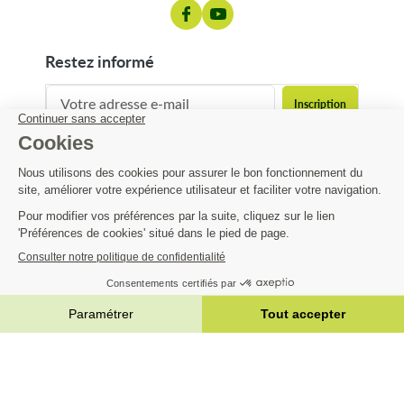
restez informé
contact@matijardin.fr
04 81 120 120
Matijardin
61,80 €
Infos pratiques
AJOUTER AU PANIER


|
Réalisation