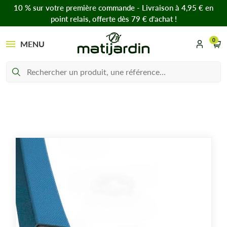
10 % sur votre première commande - Livraison à 4,95 € en
point relais, offerte dès 79 € d’achat !
0
MENU