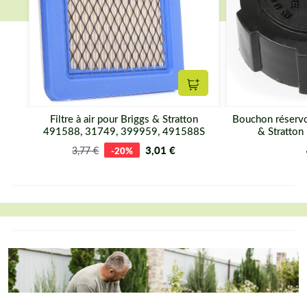
Ajouter au panier
Filtre à air pour Briggs & Stratton
Bouchon réservo
491588, 31749, 399959, 491588S
& Stratto
3,01 €
3,77 €
-20%