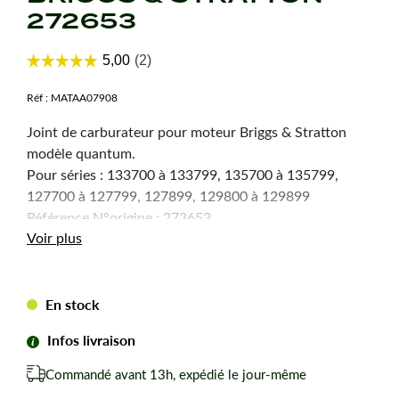
272653
Réf :
MATAA07908
Joint de carburateur pour moteur Briggs & Stratton
modèle quantum.
Pour séries : 133700 à 133799, 135700 à 135799,
127700 à 127799, 127899, 129800 à 129899
Référence N°origine : 272653
Voir plus
En stock
Infos livraison
Commandé avant 13h, expédié le jour-même