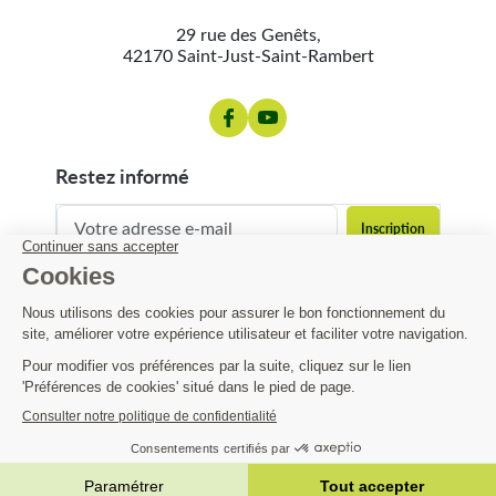
29 rue des Genêts,
42170 Saint-Just-Saint-Rambert
restez informé
contact@matijardin.fr
04 81 120 120
Matijardin
3,77 €
Infos pratiques
AJOUTER AU PANIER

