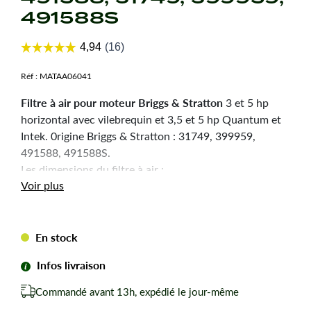
491588S
Réf :
MATAA06041
Filtre à air pour moteur Briggs & Stratton
3 et 5 hp
horizontal avec vilebrequin et 3,5 et 5 hp Quantum et
Intek. 0rigine Briggs & Stratton : 31749, 399959,
491588, 491588S.
Les dimensions du filtre à air :
Voir plus
Hauteur : 25 mm
Longueur : 133 mm
Largeur : 114 mm
En stock
S’utilise avec le pré-filtre de référence : MATAA06373
Infos livraison
de référence d’origine N° 491436
Sur moteur Quantum : 3,5 à 6,5 CV
Commandé avant 13h, expédié le jour-même
Séries : 625 à 675