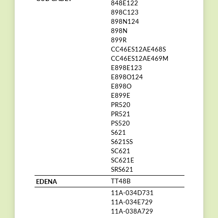
848E122
898C123
898N124
898N
899R
CC46ES12AE468S
CC46ES12AE469M
E898E123
E898O124
E898O
E899E
PR520
PR521
PS520
S621
S621SS
SC621
SC621E
SRS621
EDENA
TT48B
11A-034D731
11A-034E729
11A-038A729