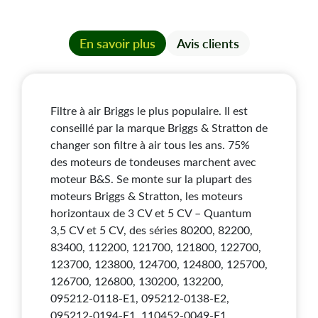
Sur moteur avec axe horizontal séries 800, 900 et
1350, 1450.
En savoir plus
Avis clients
Filtre à air Briggs le plus populaire. Il est
conseillé par la marque Briggs & Stratton de
changer son filtre à air tous les ans. 75%
des moteurs de tondeuses marchent avec
moteur B&S. Se monte sur la plupart des
moteurs Briggs & Stratton, les moteurs
horizontaux de 3 CV et 5 CV – Quantum
3,5 CV et 5 CV, des séries 80200, 82200,
83400, 112200, 121700, 121800, 122700,
123700, 123800, 124700, 124800, 125700,
126700, 126800, 130200, 132200,
095212-0118-E1, 095212-0138-E2,
095212-0194-E1, 110452-0049-E1,