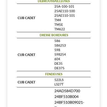
DEBROUSSAILLEUSES
25A-100-101
25AE110-100
25AE110-101
CUB CADET
TM4
TM5E
TM622
DRESSE BORDURES
586
586253
598
CUB CADET
598254
604
DE35
DE375
FENDEUSES
522LS
CUB CADET
LS27T
24AD584D700
24BF510B004
24BF510B09021-