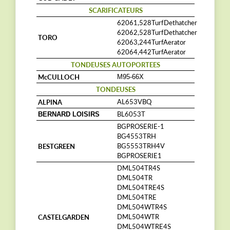
SCARIFICATEURS
62061,528TurfDethatcher
62062,528TurfDethatcher
TORO
62063,244TurfAerator
62064,442TurfAerator
TONDEUSES AUTOPORTEES
McCULLOCH
M95-66X
TONDEUSES
ALPINA
AL653VBQ
BL6053T
BERNARD LOISIRS
BGPROSERIE-1
BG4553TRH
BESTGREEN
BG5553TRH4V
BGPROSERIE1
DML504TR4S
DML504TR
DML504TRE4S
DML504TRE
DML504WTR4S
CASTELGARDEN
DML504WTR
DML504WTRE4S