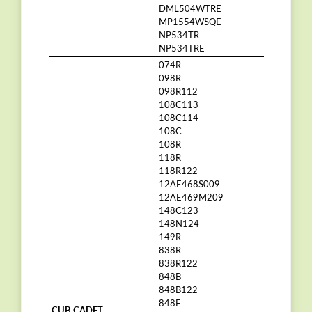
DML504WTRE
MP1554WSQE
NP534TR
NP534TRE
074R
098R
098R112
108C113
108C114
108C
108R
118R
118R122
12AE468S009
12AE469M209
148C123
148N124
149R
838R
838R122
848B
848B122
848E
CUB CADET