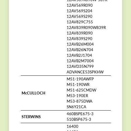
12AV569R090
12AV569S204
12AV569S290
12AV829C755
12AV839R090W839R
12AV839R090
12AV839S290
12AVB26M004
12AVB26N704
12AVB2J1704
12AVB2M7004
12AVD35N799
ADVANCE53SPKHW
M51-190AWFP
M51-190WR
M51-625CMDW
McCULLOCH
M53-190ER
M53-875DWA
SN6Y21CA
460BSPE675-3
STERWINS
510BSP675-3
16400