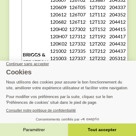
120609
126T05
12T102
204337
120612
126T07
12T112
204352
120682
126T12
12T132
204412
120H02
127302
12T152
204415
120H07
127312
12T192
204417
120K02
127332
12T202
204432
121002
127335
12T212
204437
BRIGGS &
121003
127337
12T232
205312
STRATTON
121012
127352
12T252
205317
121032
127412
12T292
205332
121052
127432
12T312
205337
121132
127437
12T402
205352
121162
127452
12T405
205355
121212
127602
12T407
205357
121232
127605
12T412
205412
3,01 €
-20%
3,77 €
121236
127607
12T417
205417
121237
127609
12T432
205432
AJOUTER AU PANIER


121252
127702
12T452
205437