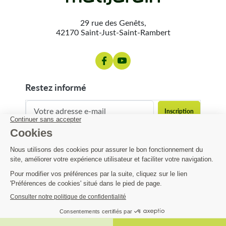
29 rue des Genêts,
42170 Saint-Just-Saint-Rambert
restez informé
contact@matijardin.fr
04 81 120 120
Matijardin
9,74 €
Infos pratiques
AJOUTER AU PANIER

