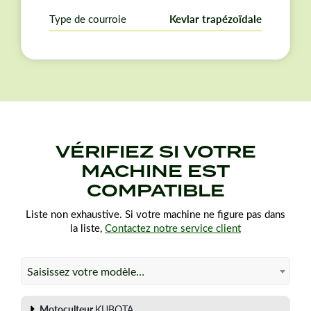
Garden : MXV3-0290.
Un même modèle peut posséder des courroies
Type de courroie
Kevlar trapézoïdale
différentes d'une année sur l'autre. Vérifiez vos
dimensions et références d'origine avant de passer
commande.
VÉRIFIEZ SI VOTRE
MACHINE EST
COMPATIBLE
Liste non exhaustive. Si votre machine ne figure pas dans
la liste,
Contactez notre service client
Saisissez votre modèle…
Motoculteur
KUBOTA