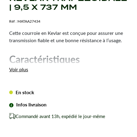
| 9,5 X 737 MM
Réf :
MATAA27434
Cette courroie en Kevlar est conçue pour assurer une
transmission fiable et une bonne résistance à l’usage.
Caractéristiques
techniques
Voir plus
Dimension :
9,5 x 737 mm
Hauteur courroie :
6 mm
En stock
Type de courroie :
3L290
Infos livraison
Forme de courroie :
Trapézoïdale
Matière :
Kevlar
Commandé avant 13h, expédié le jour-même
Marque :
Teknic