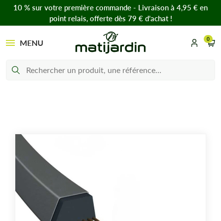
10 % sur votre première commande - Livraison à 4,95 € en
point relais, offerte dès 79 € d’achat !
0
MENU