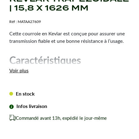
| 15,8 X 1626 MM
Réf :
MATAA27609
Cette courroie en Kevlar est conçue pour assurer une
transmission fiable et une bonne résistance à l’usage.
Caractéristiques
techniques
Voir plus
Dimension :
15,8 x 1626 mm
Hauteur courroie :
6 mm
En stock
Type de courroie :
5L640
Infos livraison
Forme de courroie :
Trapézoïdale
Matière :
Kevlar
Commandé avant 13h, expédié le jour-même
Marque :
Teknic