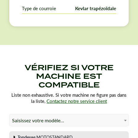
Un même modèle peut posséder des courroies
différentes d'une année sur l'autre. Vérifiez vos
Type de courroie
Kevlar trapézoïdale
dimensions et références d'origine avant de passer
commande.
VÉRIFIEZ SI VOTRE
MACHINE EST
COMPATIBLE
Liste non exhaustive. Si votre machine ne figure pas dans
la liste,
Contactez notre service client
Saisissez votre modèle…
Tondeuse
MOTOSTANDARD