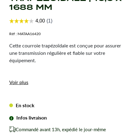
1688 MM
Réf :
MATAA16420
Cette courroie trapézoïdale est conçue pour assurer
une transmission régulière et fiable sur votre
équipement.
Caractéristiques
Voir plus
techniques
Dimension :
16,5 x 1688 mm
En stock
Hauteur courroie :
9,5 mm
Infos livraison
Type de courroie :
LB66
Forme de courroie :
Trapézoïdale
Commandé avant 13h, expédié le jour-même
Marque :
Mitsuboshi