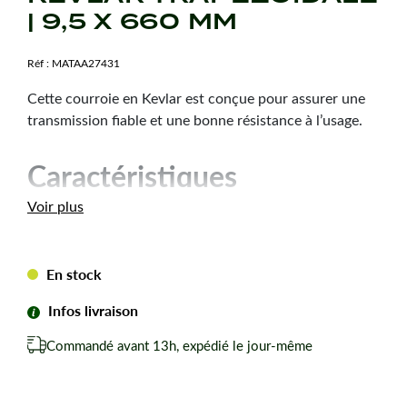
| 9,5 X 660 MM
Réf :
MATAA27431
Cette courroie en Kevlar est conçue pour assurer une
transmission fiable et une bonne résistance à l’usage.
Caractéristiques
techniques
Voir plus
Dimension :
9,5 x 660 mm
Hauteur courroie :
6 mm
En stock
Type de courroie :
3L260
Infos livraison
Forme de courroie :
Trapézoïdale
Matière :
Kevlar
Commandé avant 13h, expédié le jour-même
Marque :
Teknic