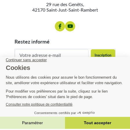
29 rue des Genêts,
42170 Saint-Just-Saint-Rambert
restez informé
contact@matijardin.fr
04 81 120 120
Matijardin
12,01 €
Infos pratiques
AJOUTER AU PANIER


|
Réalisation