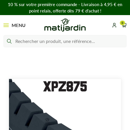
10 % sur votre première commande - Livraison à 4,95 € en
point relais, offerte dès 79 € d’achat !
0
MENU