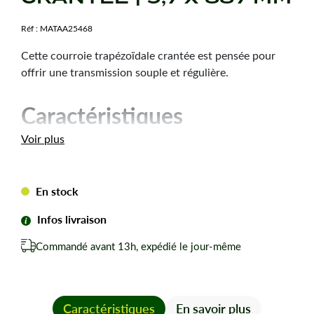
Réf :
MATAA25468
Cette courroie trapézoïdale crantée est pensée pour
offrir une transmission souple et régulière.
Caractéristiques
techniques
Voir plus
Dimension :
9,7 x 887 mm
Hauteur courroie :
8 mm
En stock
Type de courroie :
XPZ875
Infos livraison
Forme de courroie :
Trapézoïdale crantée
Commandé avant 13h, expédié le jour-même
Les avantages
Souplesse d’enroulement favorisant une bonne mise
Caractéristiques
En savoir plus
en place sur les poulies.