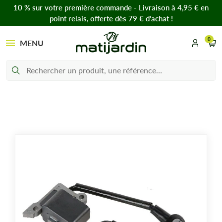
10 % sur votre première commande - Livraison à 4,95 € en
point relais, offerte dès 79 € d’achat !
0
MENU