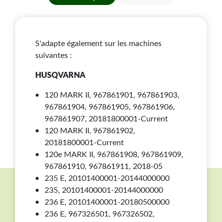
S'adapte également sur les machines
suivantes :
HUSQVARNA
120 MARK II, 967861901, 967861903,
967861904, 967861905, 967861906,
967861907, 20181800001-Current
120 MARK II, 967861902,
20181800001-Current
120e MARK II, 967861908, 967861909,
967861910, 967861911, 2018-05
235 E, 20101400001-20144000000
235, 20101400001-20144000000
236 E, 20101400001-20180500000
236 E, 967326501, 967326502,