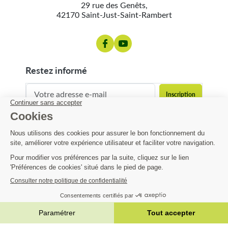
29 rue des Genêts,
42170 Saint-Just-Saint-Rambert
restez informé
contact@matijardin.fr
04 81 120 120
Matijardin
40,67 €
Infos pratiques
AJOUTER AU PANIER


|
Réalisation