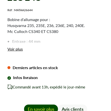
Réf :
MATAA26644
Bobine d'allumage pour :
Husqvarna 235, 235E, 236, 236E, 240, 240E.
Mc Culloch CS340 ET CS380
Entraxe : 44 mm
Trous de fixation : 4 x 5 mm
Voir plus
Référence origine : 575 80 35-01, 575 80 35 01,
575803501, 545199901, 545 19 99-01
Derniers articles en stock
Infos livraison
Commandé avant 13h, expédié le jour-même
En savoir plus
Avis clients