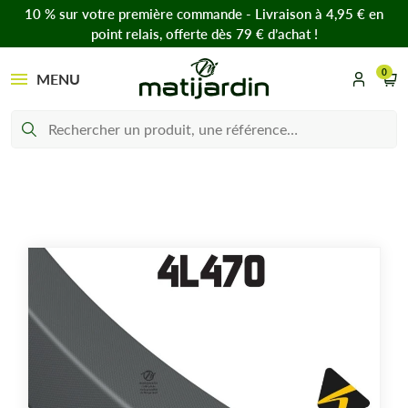
10 % sur votre première commande - Livraison à 4,95 € en
point relais, offerte dès 79 € d’achat !
0
MENU