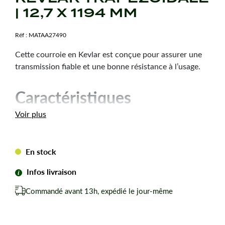
| 12,7 X 1194 MM
Réf :
MATAA27490
Cette courroie en Kevlar est conçue pour assurer une
transmission fiable et une bonne résistance à l’usage.
Caractéristiques
techniques
Voir plus
Dimension :
12,7 x 1194 mm
Hauteur courroie :
7,2 mm
En stock
Type de courroie :
4L470
Infos livraison
Forme de courroie :
Trapézoïdale
Matière :
Kevlar
Commandé avant 13h, expédié le jour-même
Marque :
Teknic