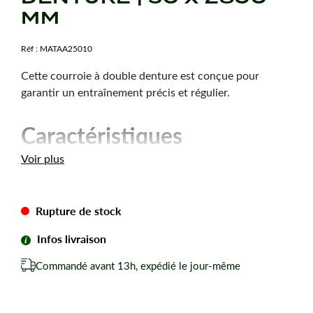
MM
Réf :
MATAA25010
Cette courroie à double denture est conçue pour
garantir un entraînement précis et régulier.
Caractéristiques
techniques
Voir plus
Dimension :
30 x 2800 mm
Type de courroie :
2800DS8M30
Rupture de stock
Forme de courroie :
Double denture
Infos livraison
Nombre de dents :
350
Commandé avant 13h, expédié le jour-même
Les avantages
Dentures adaptées pour un entraînement précis et