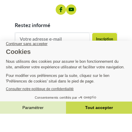
restez informé
contact@matijardin.fr
04 81 120 120
Matijardin
195,29 €
Infos pratiques
AJOUTER AU PANIER


|
Réalisation