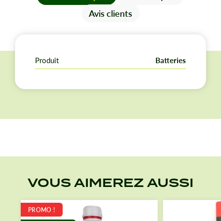
- Meilleur démarrage à froid, à l'épreuve des chocs et
Avis clients
résitantes au froid.
- Plus grande capacité pour les mêmes dimensions.
- Moins de perte d'eau et moins d'entretien.
- Résistante aux températures élevées.
Produit
Batteries
- Plus longue durée de vie
VOUS AIMEREZ AUSSI
PROMO !