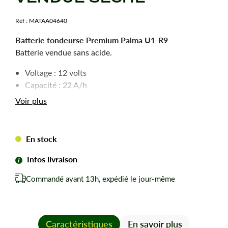
Réf :
MATAA04640
Batterie tondeurse Premium Palma U1-R9
Batterie vendue sans acide.
Voltage : 12 volts
Capacité : 22 A/h
Longueur : 195 mm
Voir plus
Largeur : 130 mm
Hauteur : 184 mm
Position du + : à droite
En stock
Infos livraison
Prévoir 2,3 L d'acide pour cette batterie
Les batteries PALMA sont fabriquées avec une plaque
Commandé avant 13h, expédié le jour-même
d'un alliage de plomb et calcium résistant à l'érosion.
Elles disposent d'un atome actif qui diminue le taux de
Caractéristiques
En savoir plus
déchargement et la perte d'eau.