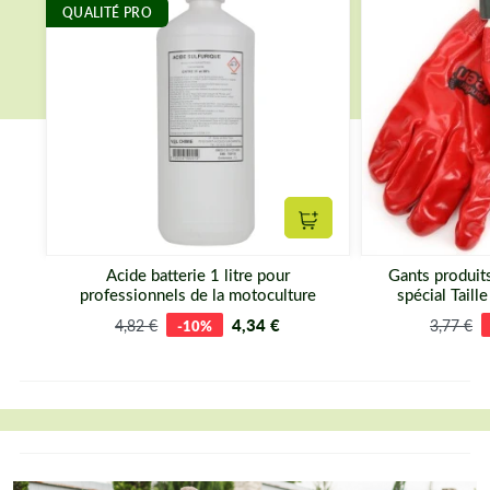
QUALITÉ PRO
Ajouter au panier
Acide batterie 1 litre pour
Gants produit
professionnels de la motoculture
spécial Tail
4,34 €
4,82 €
-10%
3,77 €