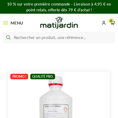
10 % sur votre première commande - Livraison à 4,95 € en
point relais, offerte dès 79 € d’achat !
0
MENU
PROMO !
QUALITÉ PRO