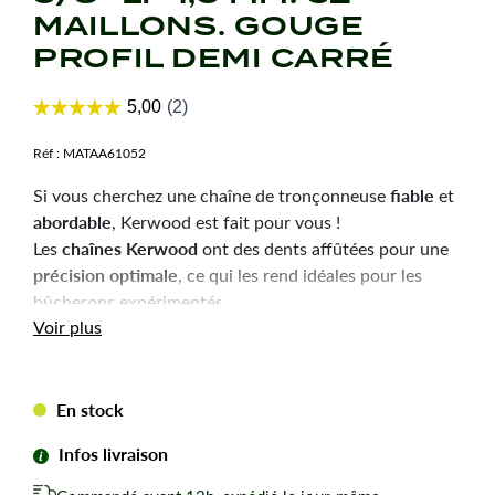
MAILLONS. GOUGE
PROFIL DEMI CARRÉ
Réf :
MATAA61052
fiable
Si vous cherchez une chaîne de tronçonneuse
et
abordable
, Kerwood est fait pour vous !
chaînes Kerwood
Les
ont des dents affûtées pour une
précision optimale
, ce qui les rend idéales pour les
bûcherons expérimentés.
Durabilité
robustesse
Voir plus
et
sont les qualités principales
de ces chaînes, pour une utilisation efficace et une
longue durée de vie.
En stock
Chaîne 52 entraineurs (maillons) epaisseur de 1,3mm
en pas de 3/8"LP de marque Kerwood, pour
Infos livraison
tronçonneuse thermique et électrique