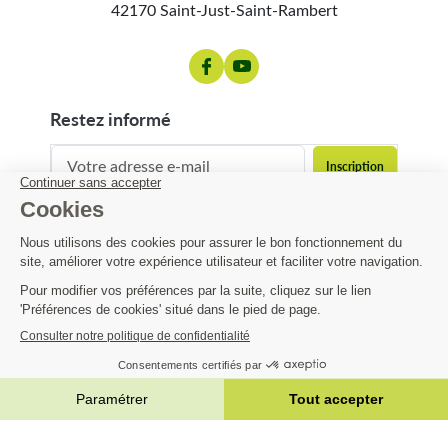
42170 Saint-Just-Saint-Rambert
restez informé
contact@matijardin.fr
04 81 120 120
Matijardin
26,33 €
Infos pratiques
AJOUTER AU PANIER


|
Réalisation