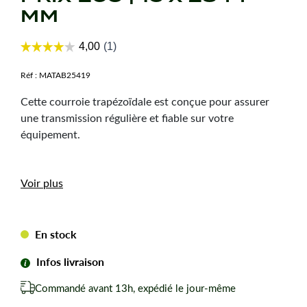
MM
Réf :
MATAB25419
Cette courroie trapézoïdale est conçue pour assurer
une transmission régulière et fiable sur votre
équipement.
Caractéristiques
Voir plus
techniques
Dimension :
13 x 2844 mm
En stock
Type de courroie :
A110
Infos livraison
Forme de courroie :
Trapézoïdale
Commandé avant 13h, expédié le jour-même
Les avantages