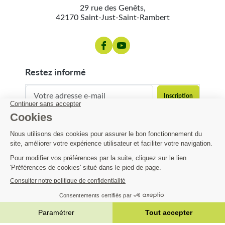
29 rue des Genêts,
42170 Saint-Just-Saint-Rambert
restez informé
contact@matijardin.fr
04 81 120 120
Matijardin
18,89 €
Infos pratiques
AJOUTER AU PANIER


|
Réalisation