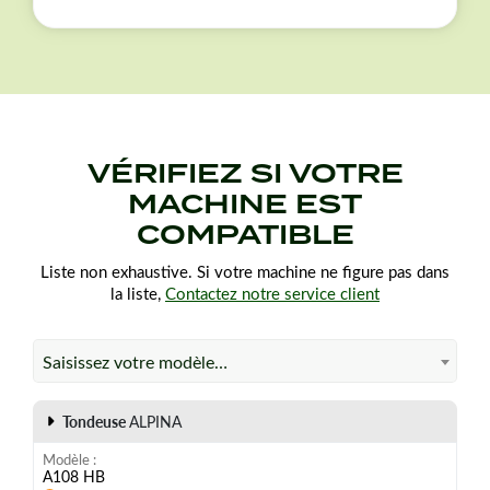
Garden : MXV4-0860.
Un même modèle peut posséder des courroies
différentes d'une année sur l'autre. Vérifiez vos
dimensions et références d'origine avant de passer
commande.
VÉRIFIEZ SI VOTRE
MACHINE EST
COMPATIBLE
Liste non exhaustive. Si votre machine ne figure pas dans
la liste,
Contactez notre service client
Saisissez votre modèle…
Tondeuse
ALPINA
Modèle
A108 HB