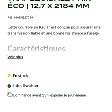
ÉCO | 12,7 X 2184 MM
Réf :
MATAB27529
Cette courroie en Kevlar est conçue pour assurer une
transmission fiable et une bonne résistance à l’usage.
Caractéristiques
techniques
Voir plus
Dimension :
12,7 x 2184 mm
Forme de courroie :
Trapézoïdale
En stock
Matière :
Kevlar
Infos livraison
Les avantages
Commandé avant 13h, expédié le jour-même
Transmission régulière pour un remplacement fiable
au quotidien.