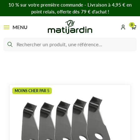
10 % sur votre première commande - Livraison à 4,95 € en
point relais, offerte dès 79 € d’achat !
0
MENU
MOINS CHER PAR 5