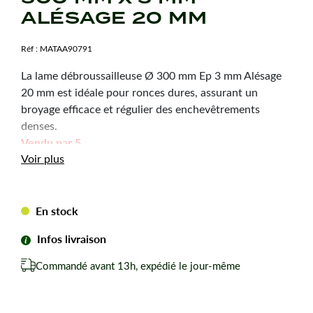
ALÉSAGE 20 MM
Réf :
MATAA90791
La lame débroussailleuse Ø 300 mm Ep 3 mm Alésage
20 mm est idéale pour ronces dures, assurant un
broyage efficace et régulier des enchevêtrements
denses.
Vendu par 5
Voir plus
Caractéristiques
techniques
En stock
Infos livraison
Diamètre :
300 mm
Épaisseur :
3 mm
Commandé avant 13h, expédié le jour-même
Alésage :
20 mm
Utilisation :
Ronces et épines