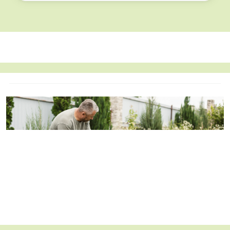
un renvoi d'angle
: Stihl, Husqvarna, Ryobi, Echo,
Parkside, Honda, Dewalt, Makita, McCulloch, Einhell,
Dolmar, Bosch, Oleomac, Scheppach…
Grâce à son système de fixation, elle s'installe sur les
machines acceptant un alésage de 20 mm.
Convient pour une débroussailleuse de puissance
élevée (plus de 35 cc).
Vérifiez toujours le diamètre maximal et l'alésage
acceptés par votre tête de débroussaillage.