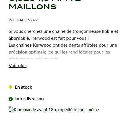
MAILLONS
Réf :
MATEE68072
fiable
Si vous cherchez une chaîne de tronçonneuse
et
abordable
, Kerwood est fait pour vous !
chaînes Kerwood
Les
ont des dents affûtées pour une
précision optimale
, ce qui les rend idéales pour les
bûcherons expérimentés.
Durabilité
robustesse
Voir plus
et
sont les qualités principales
de ces chaînes, pour une utilisation efficace et une
longue durée de vie.
En stock
Chaîne tronçonneuse Kerwood pour amateurs avertis
du bûcheronnage.
Infos livraison
Chaîne adaptable à la marque-modèle ci-dessous :
Commandé avant 13h, expédié le jour-même
Pour HUSQVARNA 51.
Pas de votre chaine : 0,325
Jauge ou épaisseur du maillon : 1,3 mm mm.