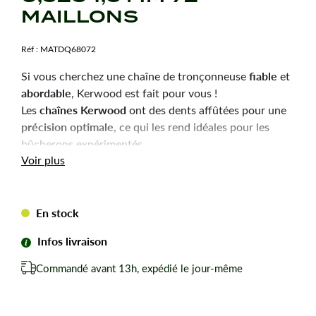
MAILLONS
Réf :
MATDQ68072
fiable
Si vous cherchez une chaîne de tronçonneuse
et
abordable
, Kerwood est fait pour vous !
chaînes Kerwood
Les
ont des dents affûtées pour une
précision optimale
, ce qui les rend idéales pour les
bûcherons expérimentés.
Durabilité
robustesse
Voir plus
et
sont les qualités principales
de ces chaînes, pour une utilisation efficace et une
longue durée de vie.
En stock
Chaîne tronçonneuse Kerwood pour amateurs avertis
du bûcheronnage.
Infos livraison
Chaîne adaptable à la marque-modèle ci-dessous :
Commandé avant 13h, expédié le jour-même
Pour HUSQVARNA 353.
Pas de votre chaine : 0,325
Jauge ou épaisseur du maillon : 1,3 mm mm.