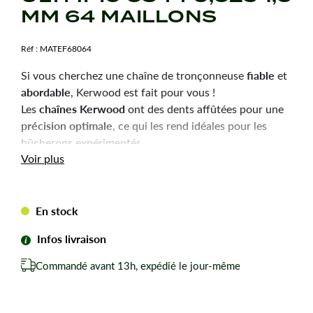
MM 64 MAILLONS
Réf :
MATEF68064
fiable
Si vous cherchez une chaîne de tronçonneuse
et
abordable
, Kerwood est fait pour vous !
chaînes Kerwood
Les
ont des dents affûtées pour une
précision optimale
, ce qui les rend idéales pour les
bûcherons expérimentés.
Durabilité
robustesse
Voir plus
et
sont les qualités principales
de ces chaînes, pour une utilisation efficace et une
longue durée de vie.
En stock
Chaîne tronçonneuse Kerwood pour amateurs avertis
du bûcheronnage.
Infos livraison
Chaîne adaptable à la marque-modèle ci-dessous :
Commandé avant 13h, expédié le jour-même
Pour OLEO-MAC-OLYMPIC GS44.
Pas de votre chaine : 0,325
Jauge ou épaisseur du maillon : 1,3 mm mm.