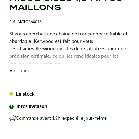
MAILLONS
Réf :
MATGR68056
fiable
Si vous cherchez une chaîne de tronçonneuse
et
abordable
, Kerwood est fait pour vous !
chaînes Kerwood
Les
ont des dents affûtées pour une
précision optimale
, ce qui les rend idéales pour les
bûcherons expérimentés.
Durabilité
robustesse
Voir plus
et
sont les qualités principales
de ces chaînes, pour une utilisation efficace et une
longue durée de vie.
En stock
Chaîne tronçonneuse Kerwood pour amateurs avertis
du bûcheronnage.
Infos livraison
Chaîne adaptable à la marque-modèle ci-dessous :
Commandé avant 13h, expédié le jour-même
Pour SHINDAIWA A180B.
Pas de votre chaine : 0,325
Jauge ou épaisseur du maillon : 1,3 mm mm.