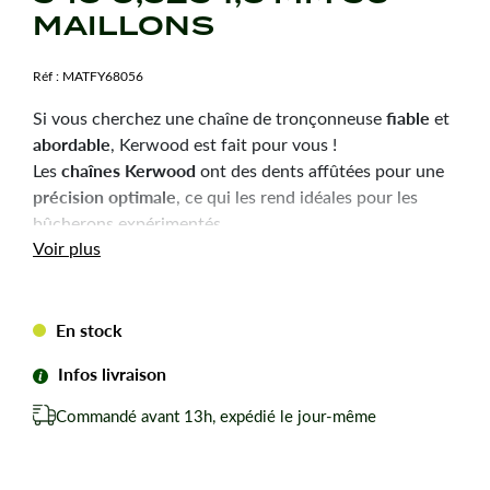
MAILLONS
Réf :
MATFY68056
fiable
Si vous cherchez une chaîne de tronçonneuse
et
abordable
, Kerwood est fait pour vous !
chaînes Kerwood
Les
ont des dents affûtées pour une
précision optimale
, ce qui les rend idéales pour les
bûcherons expérimentés.
Durabilité
robustesse
Voir plus
et
sont les qualités principales
de ces chaînes, pour une utilisation efficace et une
longue durée de vie.
En stock
Chaîne tronçonneuse Kerwood pour amateurs avertis
du bûcheronnage.
Infos livraison
Chaîne adaptable à la marque-modèle ci-dessous :
Commandé avant 13h, expédié le jour-même
Pour PARTNER ITALY 543.
Pas de votre chaine : 0,325
Jauge ou épaisseur du maillon : 1,3 mm mm.