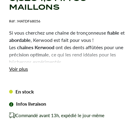
MAILLONS
Réf :
MATDF68056
fiable
Si vous cherchez une chaîne de tronçonneuse
et
abordable
, Kerwood est fait pour vous !
chaînes Kerwood
Les
ont des dents affûtées pour une
précision optimale
, ce qui les rend idéales pour les
bûcherons expérimentés.
Durabilité
robustesse
Voir plus
et
sont les qualités principales
de ces chaînes, pour une utilisation efficace et une
longue durée de vie.
En stock
Chaîne tronçonneuse Kerwood pour amateurs avertis
du bûcheronnage.
Infos livraison
Chaîne adaptable à la marque-modèle ci-dessous :
Commandé avant 13h, expédié le jour-même
Pour HUSQVARNA 44.
Pas de votre chaine : 0,325
Jauge ou épaisseur du maillon : 1,3 mm mm.