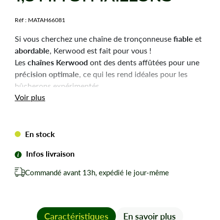
Réf :
MATAH66081
fiable
Si vous cherchez une chaîne de tronçonneuse
et
abordable
, Kerwood est fait pour vous !
chaînes Kerwood
Les
ont des dents affûtées pour une
précision optimale
, ce qui les rend idéales pour les
bûcherons expérimentés.
Durabilité
robustesse
Voir plus
et
sont les qualités principales
de ces chaînes, pour une utilisation efficace et une
longue durée de vie.
En stock
Chaîne tronçonneuse Kerwood pour amateurs avertis
du bûcheronnage.
Infos livraison
Chaîne adaptable à la marque-modèle ci-dessous :
Commandé avant 13h, expédié le jour-même
Pour STIHL 031.
Pas de votre chaine : 0,325
Jauge ou épaisseur du maillon : 1,6 mm mm.
Nombre de maillons pour cette chaîne : 81
Caractéristiques
En savoir plus