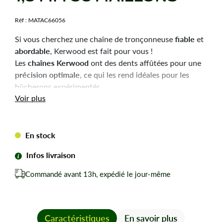
Réf :
MATAC66056
fiable
Si vous cherchez une chaîne de tronçonneuse
et
abordable
, Kerwood est fait pour vous !
chaînes Kerwood
Les
ont des dents affûtées pour une
précision optimale
, ce qui les rend idéales pour les
bûcherons expérimentés.
Durabilité
robustesse
Voir plus
et
sont les qualités principales
de ces chaînes, pour une utilisation efficace et une
longue durée de vie.
En stock
Chaîne tronçonneuse Kerwood pour amateurs avertis
du bûcheronnage.
Infos livraison
Chaîne adaptable à la marque-modèle ci-dessous :
Commandé avant 13h, expédié le jour-même
Pour STIHL 024.
Pas de votre chaine : 0,325
Jauge ou épaisseur du maillon : 1,6 mm mm.
Nombre de maillons pour cette chaîne : 56
Caractéristiques
En savoir plus