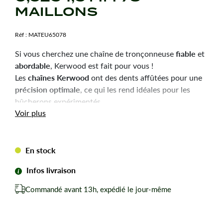
MAILLONS
Réf :
MATEU65078
fiable
Si vous cherchez une chaîne de tronçonneuse
et
abordable
, Kerwood est fait pour vous !
chaînes Kerwood
Les
ont des dents affûtées pour une
précision optimale
, ce qui les rend idéales pour les
bûcherons expérimentés.
Durabilité
robustesse
Voir plus
et
sont les qualités principales
de ces chaînes, pour une utilisation efficace et une
longue durée de vie.
En stock
Chaîne tronçonneuse Kerwood pour amateurs avertis
du bûcheronnage.
Infos livraison
Chaîne adaptable à la marque-modèle ci-dessous :
Commandé avant 13h, expédié le jour-même
Pour JONSERED 425.
Pas de votre chaine : 0,325
Jauge ou épaisseur du maillon : 1,5 mm mm.