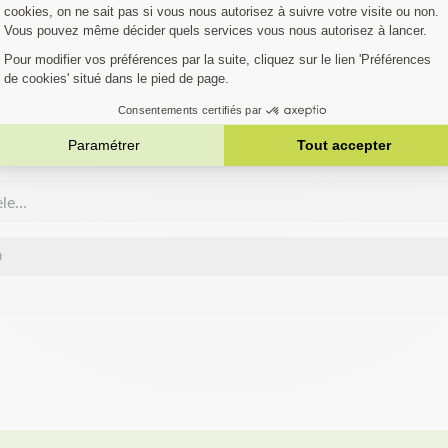
FIEZ SI VOTRE MA
EST COMPATIBLE
austive. Si votre machine ne figure pas dans la liste,
Contactez notre 
èle…
O