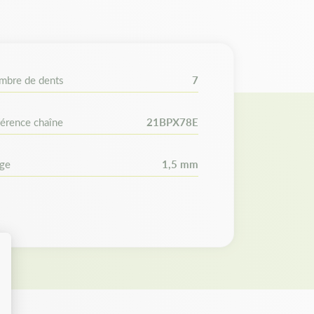
gueur de votre guide. Avant l'achat sur notre
en le nombre de maillons de votre ancienne
e de maillons de votre nouvelle chaîne.
mbre de dents
7
érence chaîne
21BPX78E
uge
1,5 mm