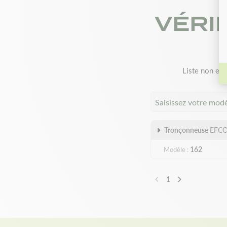
VÉRI
Liste non exh
Saisissez votre mod
Tronçonneuse
EFC
162
Modèle
1
Précédent
Suivant