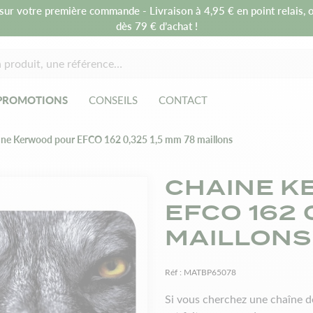
sur votre première commande - Livraison à 4,95 € en point relais, o
dès 79 € d’achat !
PROMOTIONS
CONSEILS
CONTACT
ine Kerwood pour EFCO 162 0,325 1,5 mm 78 maillons
CHAINE K
EFCO 162 
MAILLONS
Réf :
MATBP65078
Si vous cherchez une chaîne 