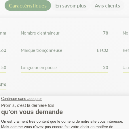
Caractéristiques
En savoir plus
Avis clients
Ceci est en fonction de la lon
espace Matijardin, vérifiez bi
chaîne. Comptez bien le nombr
 mm
Nombre d'entraineur
78
No
162
Marque tronçonneuse
EFCO
Réf
50
Longueur en pouce
20
Ja
BPX