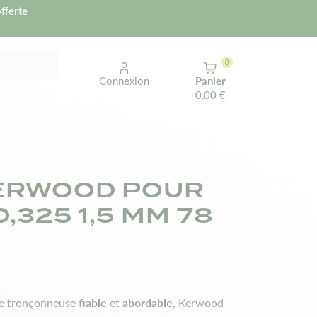
fferte
0
Connexion
Panier
0,00 €
ERWOOD POUR
0,325 1,5 MM 78
fiable
abordable
de tronçonneuse
et
, Kerwood