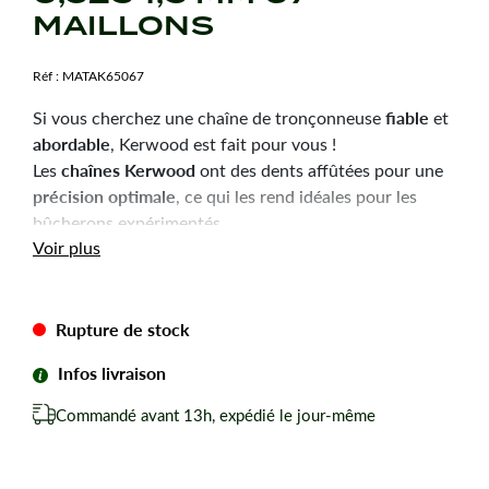
MAILLONS
Réf :
MATAK65067
fiable
Si vous cherchez une chaîne de tronçonneuse
et
abordable
, Kerwood est fait pour vous !
chaînes Kerwood
Les
ont des dents affûtées pour une
précision optimale
, ce qui les rend idéales pour les
bûcherons expérimentés.
Durabilité
robustesse
Voir plus
et
sont les qualités principales
de ces chaînes, pour une utilisation efficace et une
longue durée de vie.
Rupture de stock
Chaîne tronçonneuse Kerwood pour amateurs avertis
du bûcheronnage.
Infos livraison
Chaîne adaptable à la marque-modèle ci-dessous :
Commandé avant 13h, expédié le jour-même
Pour HOMELITE 340.
Pas de votre chaine : 0,325
Jauge ou épaisseur du maillon : 1,5 mm mm.