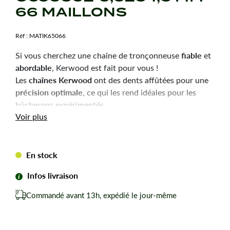
66 MAILLONS
Réf :
MATIK65066
fiable
Si vous cherchez une chaîne de tronçonneuse
et
abordable
, Kerwood est fait pour vous !
chaînes Kerwood
Les
ont des dents affûtées pour une
précision optimale
, ce qui les rend idéales pour les
bûcherons expérimentés.
Durabilité
robustesse
Voir plus
et
sont les qualités principales
de ces chaînes, pour une utilisation efficace et une
longue durée de vie.
En stock
Chaîne tronçonneuse Kerwood pour amateurs avertis
du bûcheronnage.
Infos livraison
Chaîne adaptable à la marque-modèle ci-dessous :
Commandé avant 13h, expédié le jour-même
Pour STRUM Sturm GC99502.
Pas de votre chaine : 0,325
Jauge ou épaisseur du maillon : 1,5 mm mm.