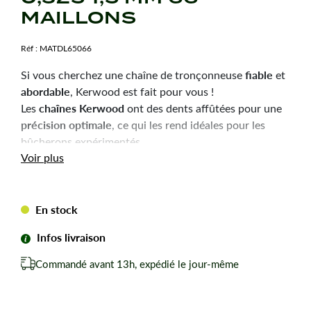
MAILLONS
Réf :
MATDL65066
fiable
Si vous cherchez une chaîne de tronçonneuse
et
abordable
, Kerwood est fait pour vous !
chaînes Kerwood
Les
ont des dents affûtées pour une
précision optimale
, ce qui les rend idéales pour les
bûcherons expérimentés.
Durabilité
robustesse
Voir plus
et
sont les qualités principales
de ces chaînes, pour une utilisation efficace et une
longue durée de vie.
En stock
Chaîne tronçonneuse Kerwood pour amateurs avertis
du bûcheronnage.
Infos livraison
Chaîne adaptable à la marque-modèle ci-dessous :
Commandé avant 13h, expédié le jour-même
Pour HUSQVARNA 235.
Pas de votre chaine : 0,325
Jauge ou épaisseur du maillon : 1,5 mm mm.