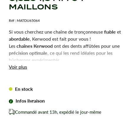
MAILLONS
Réf :
MATDU65064
fiable
Si vous cherchez une chaîne de tronçonneuse
et
abordable
, Kerwood est fait pour vous !
chaînes Kerwood
Les
ont des dents affûtées pour une
précision optimale
, ce qui les rend idéales pour les
bûcherons expérimentés.
Durabilité
robustesse
Voir plus
et
sont les qualités principales
de ces chaînes, pour une utilisation efficace et une
longue durée de vie.
En stock
Chaîne tronçonneuse Kerwood pour amateurs avertis
du bûcheronnage.
Infos livraison
Chaîne adaptable à la marque-modèle ci-dessous :
Commandé avant 13h, expédié le jour-même
Pour JONSERED 2150.
Pas de votre chaine : 0,325
Jauge ou épaisseur du maillon : 1,5 mm mm.