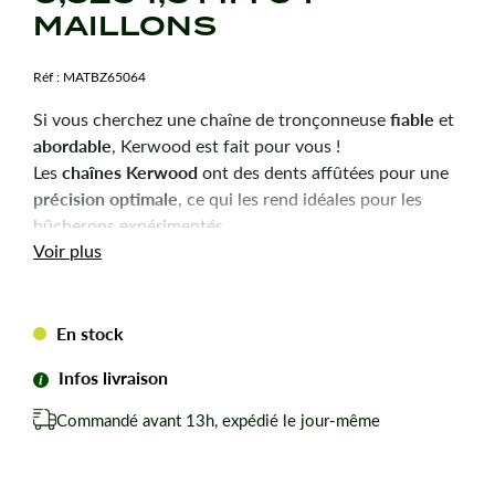
MAILLONS
Réf :
MATBZ65064
fiable
Si vous cherchez une chaîne de tronçonneuse
et
abordable
, Kerwood est fait pour vous !
chaînes Kerwood
Les
ont des dents affûtées pour une
précision optimale
, ce qui les rend idéales pour les
bûcherons expérimentés.
Durabilité
robustesse
Voir plus
et
sont les qualités principales
de ces chaînes, pour une utilisation efficace et une
longue durée de vie.
En stock
Chaîne tronçonneuse Kerwood pour amateurs avertis
du bûcheronnage.
Infos livraison
Chaîne adaptable à la marque-modèle ci-dessous :
Commandé avant 13h, expédié le jour-même
Pour EINHELL PES40.
Pas de votre chaine : 0,325
Jauge ou épaisseur du maillon : 1,5 mm mm.