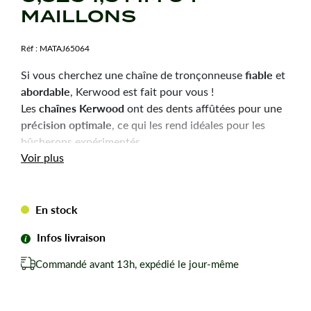
MAILLONS
Réf :
MATAJ65064
fiable
Si vous cherchez une chaîne de tronçonneuse
et
abordable
, Kerwood est fait pour vous !
chaînes Kerwood
Les
ont des dents affûtées pour une
précision optimale
, ce qui les rend idéales pour les
bûcherons expérimentés.
Durabilité
robustesse
Voir plus
et
sont les qualités principales
de ces chaînes, pour une utilisation efficace et une
longue durée de vie.
En stock
Chaîne tronçonneuse Kerwood pour amateurs avertis
du bûcheronnage.
Infos livraison
Chaîne adaptable à la marque-modèle ci-dessous :
Commandé avant 13h, expédié le jour-même
Pour DOLMAR 114.
Pas de votre chaine : 0,325
Jauge ou épaisseur du maillon : 1,5 mm mm.