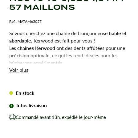
57 MAILLONS
Réf :
MATAM65057
fiable
Si vous cherchez une chaîne de tronçonneuse
et
abordable
, Kerwood est fait pour vous !
chaînes Kerwood
Les
ont des dents affûtées pour une
précision optimale
, ce qui les rend idéales pour les
bûcherons expérimentés.
Durabilité
robustesse
Voir plus
et
sont les qualités principales
de ces chaînes, pour une utilisation efficace et une
longue durée de vie.
En stock
Chaîne tronçonneuse Kerwood pour amateurs avertis
du bûcheronnage.
Infos livraison
Chaîne adaptable à la marque-modèle ci-dessous :
Commandé avant 13h, expédié le jour-même
Pour HOMELITE HSC4040.
Pas de votre chaine : 0,325
Jauge ou épaisseur du maillon : 1,5 mm mm.