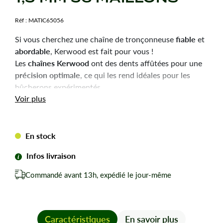
Réf :
MATIC65056
fiable
Si vous cherchez une chaîne de tronçonneuse
et
abordable
, Kerwood est fait pour vous !
chaînes Kerwood
Les
ont des dents affûtées pour une
précision optimale
, ce qui les rend idéales pour les
bûcherons expérimentés.
Durabilité
robustesse
Voir plus
et
sont les qualités principales
de ces chaînes, pour une utilisation efficace et une
longue durée de vie.
En stock
Chaîne tronçonneuse Kerwood pour amateurs avertis
du bûcheronnage.
Infos livraison
Chaîne adaptable à la marque-modèle ci-dessous :
Commandé avant 13h, expédié le jour-même
Pour STIHL 026.
Pas de votre chaine : 0,325
Jauge ou épaisseur du maillon : 1,5 mm mm.
Nombre de maillons pour cette chaîne : 56
Caractéristiques
En savoir plus