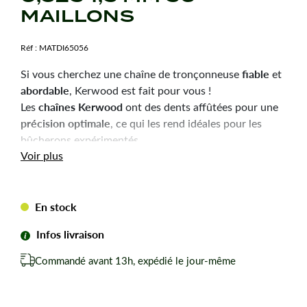
MAILLONS
Réf :
MATDI65056
fiable
Si vous cherchez une chaîne de tronçonneuse
et
abordable
, Kerwood est fait pour vous !
chaînes Kerwood
Les
ont des dents affûtées pour une
précision optimale
, ce qui les rend idéales pour les
bûcherons expérimentés.
Durabilité
robustesse
Voir plus
et
sont les qualités principales
de ces chaînes, pour une utilisation efficace et une
longue durée de vie.
En stock
Chaîne tronçonneuse Kerwood pour amateurs avertis
du bûcheronnage.
Infos livraison
Chaîne adaptable à la marque-modèle ci-dessous :
Commandé avant 13h, expédié le jour-même
Pour HUSQVARNA 261.
Pas de votre chaine : 0,325
Jauge ou épaisseur du maillon : 1,5 mm mm.