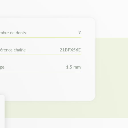
gueur de votre guide. Avant l'achat sur notre
en le nombre de maillons de votre ancienne
e de maillons de votre nouvelle chaîne.
mbre de dents
7
érence chaîne
21BPX56E
uge
1,5 mm