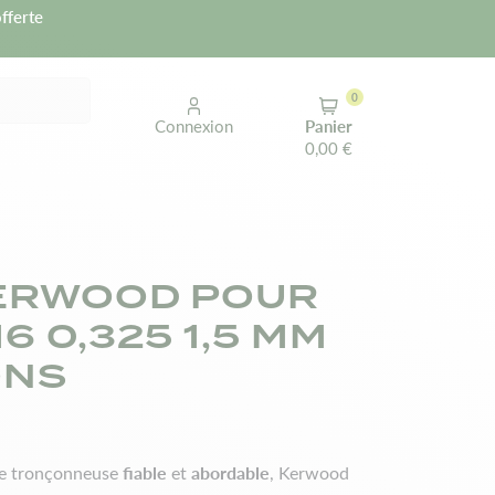
fferte
0
Connexion
Panier
0,00 €
ERWOOD POUR
6 0,325 1,5 MM
ONS
fiable
abordable
de tronçonneuse
et
, Kerwood