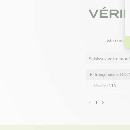
VÉRI
Liste non exh
Saisissez votre mod
Tronçonneuse
DOL
116
Modèle
1
Précédent
Suivant