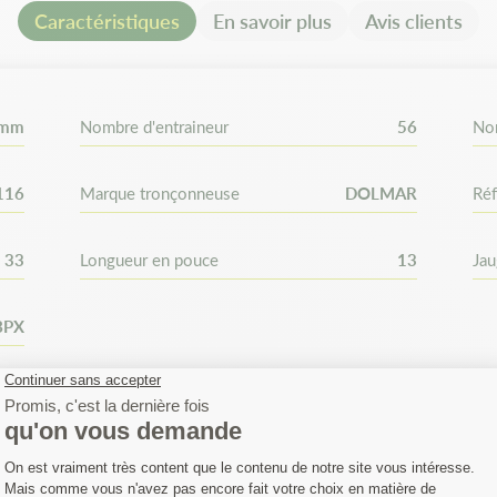
Caractéristiques
En savoir plus
Avis clients
Ceci est en fonction de la lon
espace Matijardin, vérifiez bi
chaîne. Comptez bien le nombr
 mm
Nombre d'entraineur
56
No
116
Marque tronçonneuse
DOLMAR
Réf
33
Longueur en pouce
13
Ja
BPX