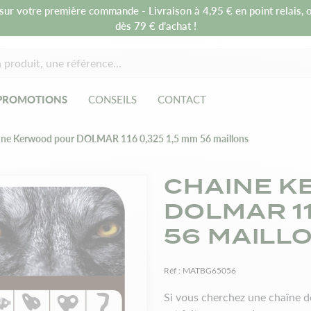
sur votre première commande - Livraison à 4,95 € en point relais, o
dès 79 € d’achat !
PROMOTIONS
CONSEILS
CONTACT
ine Kerwood pour DOLMAR 116 0,325 1,5 mm 56 maillons
CHAINE K
DOLMAR 11
56 MAILL
Réf :
MATBG65056
Si vous cherchez une chaîne 