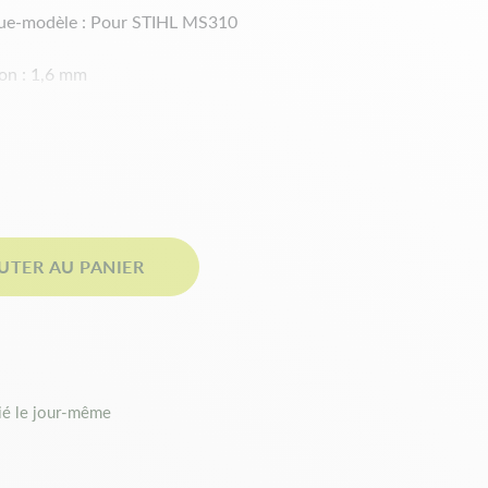
que-modèle : Pour STIHL MS310
lon : 1,6 mm
tte chaîne : 84
ur de : 60 cm
 75LPX84E
ous trouverez dans notre chapitre ci-dessous,
UTER AU PANIER
ns nécessaires pour conforter votre choix.
é le jour-même