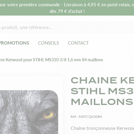
sur votre première commande - Livraison à 4,95 € en point relais, o
dès 79 € d’achat !
PROMOTIONS
CONSEILS
CONTACT
ine Kerwood pour STIHL MS310 3/8 1,6 mm 84 maillons
CHAINE K
STIHL MS3
MAILLONS
Réf :
MATCQ63084
Chaîne tronçonneuse Kerwood