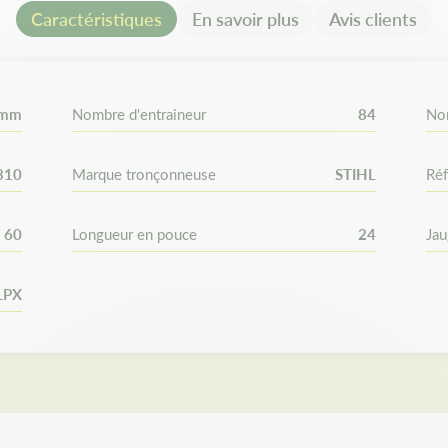
Caractéristiques
En savoir plus
Avis clients
 mm
Nombre d'entraineur
84
No
310
Marque tronçonneuse
STIHL
Réf
60
Longueur en pouce
24
Ja
LPX