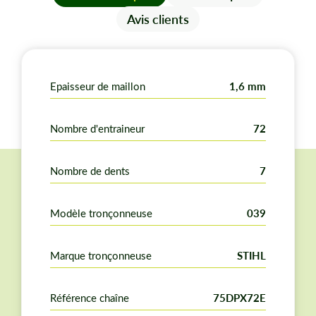
Gouge profil demi carré.
Avis clients
Pour un guide d'une longueur de : 50 cm.
Correspondance Oregon : 75LPX72E
Pour plus de renseignements vous trouverez dans
Epaisseur de maillon
1,6 mm
notre chapitre ci-dessous, en savoir plus, les
informations nécessaires pour conforter votre choix.
Nombre d'entraineur
72
Nombre de dents
7
Modèle tronçonneuse
039
Marque tronçonneuse
STIHL
Référence chaîne
75DPX72E