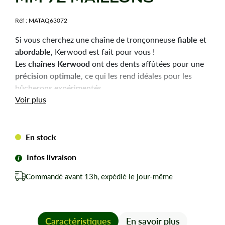
Réf :
MATAQ63072
fiable
Si vous cherchez une chaîne de tronçonneuse
et
abordable
, Kerwood est fait pour vous !
chaînes Kerwood
Les
ont des dents affûtées pour une
précision optimale
, ce qui les rend idéales pour les
bûcherons expérimentés.
Durabilité
robustesse
Voir plus
et
sont les qualités principales
de ces chaînes, pour une utilisation efficace et une
longue durée de vie.
En stock
Chaîne tronçonneuse Kerwood pour amateurs avertis
du bûcheronnage.
Infos livraison
Chaîne adaptable à la marque-modèle ci-dessous :
Commandé avant 13h, expédié le jour-même
Pour STIHL 039.
Pas de votre chaine : 3/8
Jauge ou épaisseur du maillon : 1,6 mm mm.
Nombre de maillons pour cette chaîne : 72
Caractéristiques
En savoir plus