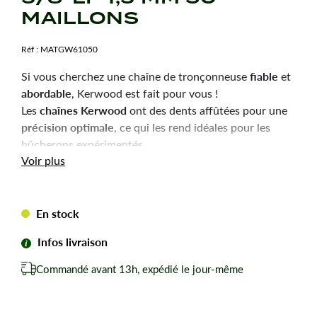
MAILLONS
Réf :
MATGW61050
fiable
Si vous cherchez une chaîne de tronçonneuse
et
abordable
, Kerwood est fait pour vous !
chaînes Kerwood
Les
ont des dents affûtées pour une
précision optimale
, ce qui les rend idéales pour les
bûcherons expérimentés.
Durabilité
robustesse
Voir plus
et
sont les qualités principales
de ces chaînes, pour une utilisation efficace et une
longue durée de vie.
En stock
Chaîne tronçonneuse Kerwood pour amateurs avertis
du bûcheronnage.
Infos livraison
Chaîne adaptable à la marque-modèle ci-dessous :
Commandé avant 13h, expédié le jour-même
Pour STIHL 020/T.
Pas de votre chaine : 3/8"LP
Jauge ou épaisseur du maillon : 1,3 mm mm.