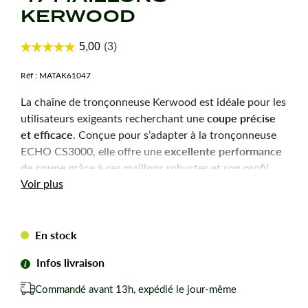
KERWOOD
Réf :
MATAK61047
La chaîne de tronçonneuse Kerwood est idéale pour les
coupe précise
utilisateurs exigeants recherchant une
et efficace
. Conçue pour s’adapter à la tronçonneuse
excellente performance
ECHO CS3000, elle offre une
de coupe
grâce à ses maillons robustes et son profil
Voir plus
demi-carré. Avec un pas de 3/8" LP, une épaisseur de
1,3 mm et un total de 47 maillons, cette chaîne est
spécialement conçue pour des guides d’une longueur
de 30 cm.
En stock
Infos livraison
Caractéristiques
Commandé avant 13h, expédié le jour-même
techniques