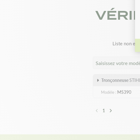
VÉRI
Liste non exh
Saisissez votre mod
Tronçonneuse
STIH
MS390
Modèle
1
Précédent
Suivant