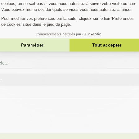
FIEZ SI VOTRE MA
EST COMPATIBLE
austive. Si votre machine ne figure pas dans la liste,
Contactez notre 
èle…
L