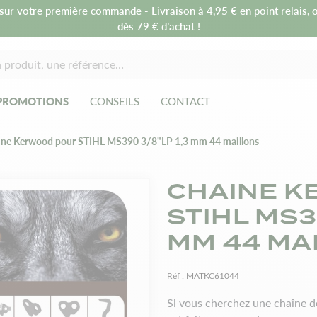
sur votre première commande - Livraison à 4,95 € en point relais, o
dès 79 € d’achat !
PROMOTIONS
CONSEILS
CONTACT
ine Kerwood pour STIHL MS390 3/8"LP 1,3 mm 44 maillons
CHAINE K
STIHL MS3
MM 44 MA
Réf :
MATKC61044
Si vous cherchez une chaîne 