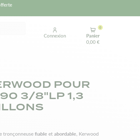
fferte
0
Connexion
Panier
0,00 €
ERWOOD POUR
90 3/8"LP 1,3
ILLONS
fiable
abordable
de tronçonneuse
et
, Kerwood