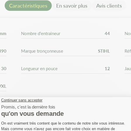
Caractéristiques
En savoir plus
Avis clients
Ceci est en fonction de la lon
espace Matijardin, vérifiez bi
chaîne. Comptez bien le nombr
 mm
Nombre d'entraineur
44
No
390
Marque tronçonneuse
STIHL
Réf
30
Longueur en pouce
12
Ja
VXL