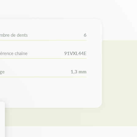
gueur de votre guide. Avant l'achat sur notre
en le nombre de maillons de votre ancienne
e de maillons de votre nouvelle chaîne.
mbre de dents
6
érence chaîne
91VXL44E
uge
1,3 mm