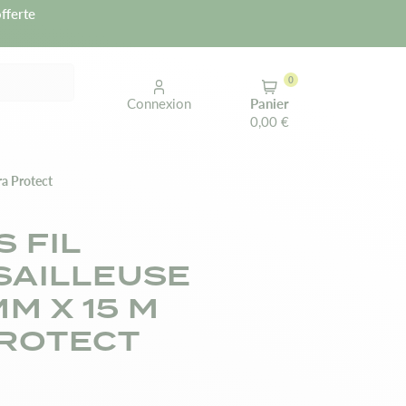
fferte
0
Connexion
Panier
0,00 €
ra Protect
S FIL
AILLEUSE
MM X 15 M
ROTECT