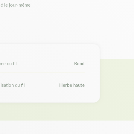
e une alimentation fluide dans la tête de
é le jour-même
llente résistance à l'abrasion pour les travaux
es de haute qualité, ce fil conserve sa
mécanique dans le temps pour une efficacité
rfaitement adapté pour un usage domestique
lent compromis entre encombrement et
me du fil
Rond
t adaptabilité
lisation du fil
Herbe haute
tes les marques de débroussailleuses, coupe-
nelles et grand public : Stihl, Husqvarna, Ryobi,
, Makita, McCulloch, Einhell, Dolmar, Bosch,
 maximal accepté par votre tête de