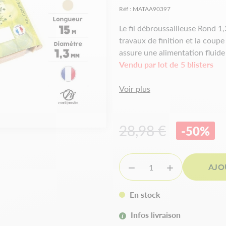
Réf :
MATAA90397
Le fil débroussailleuse Rond 1
travaux de finition et la coupe
assure une alimentation fluide 
Vendu par lot de 5 blisters
Voir plus
Caractéristiqu
Marque :
Natura Protect
28,98 €
Forme :
-50%
Rond
Diamètre :
1,3 mm
Longueur :
15 mètres
Conditionnement :
5 bliste
AJO


Utilisation :
Herbe haute
En stock
Les avantages
Infos livraison