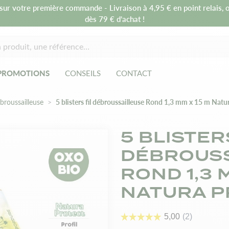
sur votre première commande - Livraison à 4,95 € en point relais, o
dès 79 € d’achat !
PROMOTIONS
CONSEILS
CONTACT
ébroussailleuse
5 blisters fil débroussailleuse Rond 1,3 mm x 15 m Natu
5 BLISTER
DÉBROUSS
ROND 1,3 
NATURA P