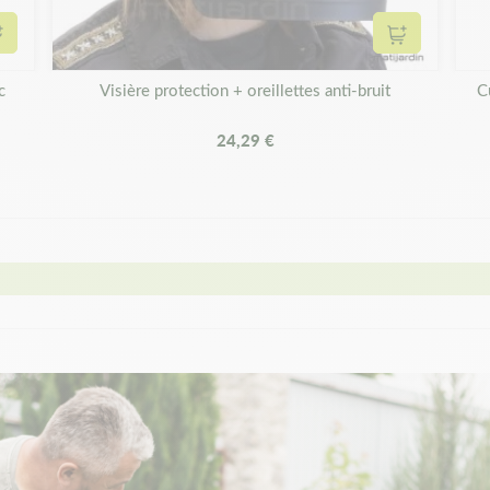
Ajouter au panier
Ajouter au 
c
Visière protection + oreillettes anti-bruit
C
24,29 €