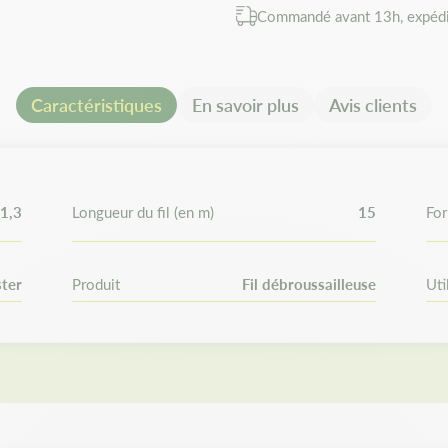
Sa conception robuste assur
Commandé avant 13h, expédi
débroussailleuse et une exce
d'entretien courants.
Fabriqué à partir de polymèr
souplesse et sa résistance 
Caractéristiques
En savoir plus
Avis clients
constante.
Ce conditionnement est pa
régulier, offrant un excel
autonomie de travail.
1,3
Longueur du fil (en m)
15
For
Compatibilité e
ster
Produit
Fil débroussailleuse
Uti
Ce fil est compatible avec tou
bordures et rotofils profession
Echo, Parkside, Honda, Dewalt
Oleomac, Scheppach…
Vérifiez toujours le diamètre
débroussaillage.