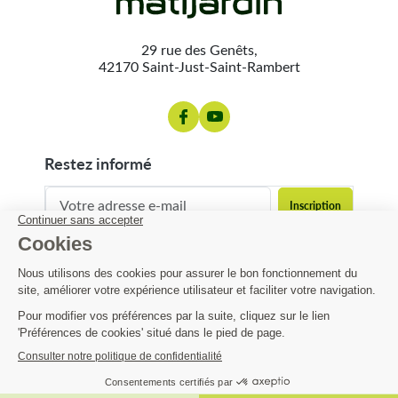
29 rue des Genêts,
42170 Saint-Just-Saint-Rambert
restez informé
contact@matijardin.fr
04 81 120 120
Matijardin
15,78 €
-7%
16,97 €
Infos pratiques
AJOUTER AU PANIER