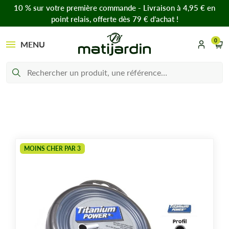
10 % sur votre première commande - Livraison à 4,95 € en
point relais, offerte dès 79 € d’achat !
0
MENU
MOINS CHER PAR 3