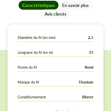
Conditionnement :
3 blisters
Caractéristiques
En savoir plus
Utilisation :
Herbe haute, Végétation sèche, Sous
Avis clients
bois
Les avantages
Diamètre du fil (en mm)
2,5
Sa conception robuste assure une alimentation
fluide dans la tête de débroussailleuse et une
Longueur du fil (en m)
15
excellente résistance à l'abrasion pour les travaux
d'entretien courants.
Fabriqué à partir de polymères de haute qualité, ce
Forme du fil
Rond
fil conserve sa souplesse et sa résistance mécanique
dans le temps pour une efficacité constante.
Marque du fil
Titanium
Ce conditionnement est parfaitement adapté pour
un usage domestique régulier, offrant un excellent
compromis entre encombrement et autonomie de
Conditionnement
Blister
travail.