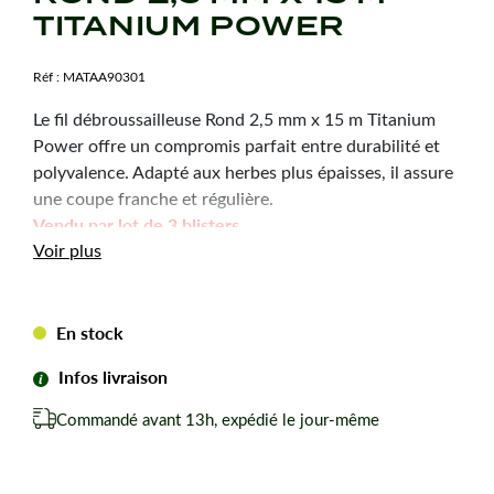
TITANIUM POWER
Réf :
MATAA90301
Le fil débroussailleuse Rond 2,5 mm x 15 m Titanium
Power offre un compromis parfait entre durabilité et
polyvalence. Adapté aux herbes plus épaisses, il assure
une coupe franche et régulière.
Vendu par lot de 3 blisters
Made in France
Voir plus
Caractéristiques
En stock
techniques
Infos livraison
Marque :
Titanium Power
Commandé avant 13h, expédié le jour-même
Forme :
Rond
Diamètre :
2,5 mm
Longueur :
15 mètres