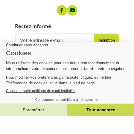
restez informé
contact@matijardin.fr
04 81 120 120
Matijardin
14,60 €
Infos pratiques
AJOUTER AU PANIER


|
Réalisation