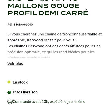
MAILLONS GOUGE
PROFIL DEMI CARRÉ
Réf :
MATAA61040
fiable
Si vous cherchez une chaîne de tronçonneuse
et
abordable
, Kerwood est fait pour vous !
chaînes Kerwood
Les
ont des dents affûtées pour une
précision optimale
, ce qui les rend idéales pour les
bûcherons expérimentés.
Durabilité
robustesse
Voir plus
et
sont les qualités principales
de ces chaînes, pour une utilisation efficace et une
longue durée de vie.
En stock
Chaîne 40 entraineurs (maillons) epaisseur de 1,3 mm
en pas de 3/8"LP de marque Kerwood, pour
Infos livraison
tronçonneuse thermique et électrique.
Commandé avant 13h, expédié le jour-même
Convient également aux tronçonneuses Echo CS-