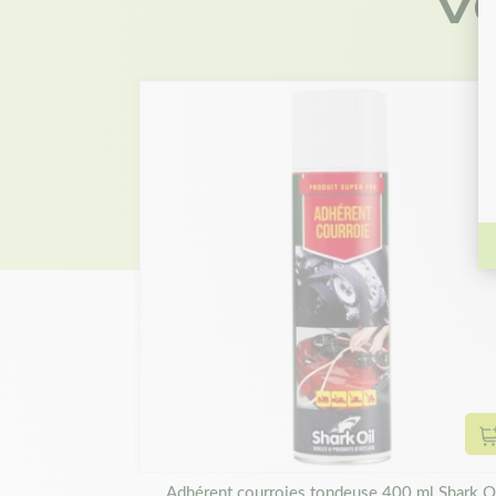
V
Adhérent courroies tondeuse 400 ml Shark O