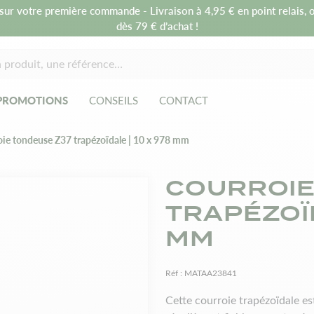
sur votre première commande - Livraison à 4,95 € en point relais, o
dès 79 € d’achat !
PROMOTIONS
CONSEILS
CONTACT
ie tondeuse Z37 trapézoïdale | 10 x 978 mm
COURROIE
TRAPÉZOÏD
MM
Réf :
MATAA23841
Cette courroie trapézoïdale e