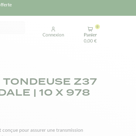
fferte
0
Connexion
Panier
0,00 €
 TONDEUSE Z37
ALE | 10 X 978
st conçue pour assurer une transmission