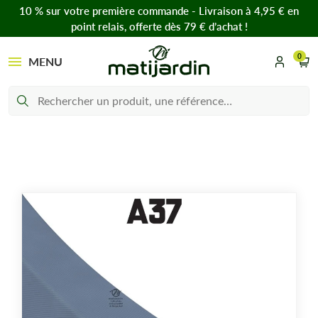
10 % sur votre première commande - Livraison à 4,95 € en
point relais, offerte dès 79 € d’achat !
0
MENU