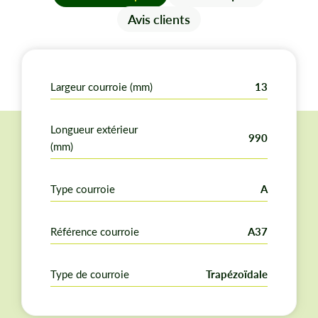
Bonne tenue en service pour l’entretien courant de
Avis clients
votre équipement.
Largeur courroie (mm)
13
Longueur extérieur
990
(mm)
Type courroie
A
Référence courroie
A37
Type de courroie
Trapézoïdale