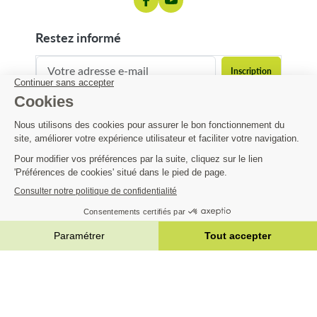
restez informé
contact@matijardin.fr
04 81 120 120
Matijardin
10,19 €
Infos pratiques
AJOUTER AU PANIER


|
Réalisation