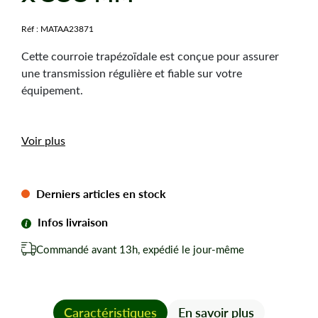
Réf :
MATAA23871
Cette courroie trapézoïdale est conçue pour assurer
une transmission régulière et fiable sur votre
équipement.
Caractéristiques
Voir plus
techniques
Dimension :
13 x 990 mm
Derniers articles en stock
Type de courroie :
A37
Infos livraison
Forme de courroie :
Trapézoïdale
Commandé avant 13h, expédié le jour-même
Les avantages
Transmission régulière pour un remplacement fiable
Caractéristiques
En savoir plus
au quotidien.