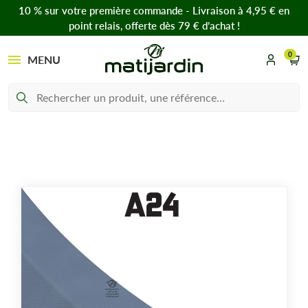
10 % sur votre première commande - Livraison à 4,95 € en
point relais, offerte dès 79 € d’achat !
0
MENU