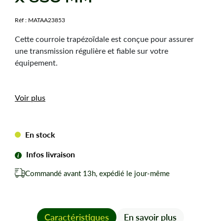
Réf :
MATAA23853
Cette courroie trapézoïdale est conçue pour assurer
une transmission régulière et fiable sur votre
équipement.
Caractéristiques
Voir plus
techniques
Dimension :
13 x 650 mm
En stock
Type de courroie :
A24
Infos livraison
Forme de courroie :
Trapézoïdale
Commandé avant 13h, expédié le jour-même
Les avantages
Transmission régulière pour un remplacement fiable
Caractéristiques
En savoir plus
au quotidien.