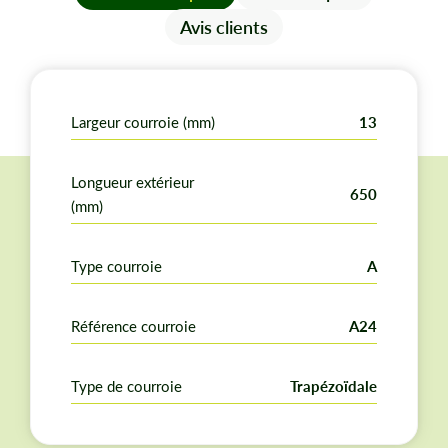
Bonne tenue en service pour l’entretien courant de
Avis clients
votre équipement.
Largeur courroie (mm)
13
Longueur extérieur
650
(mm)
Type courroie
A
Référence courroie
A24
Type de courroie
Trapézoïdale