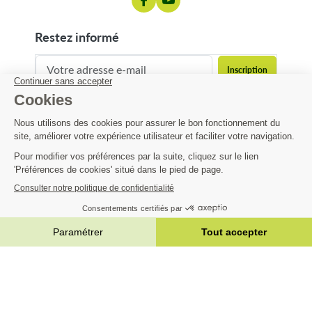
restez informé
contact@matijardin.fr
04 81 120 120
Matijardin
7,94 €
Infos pratiques
AJOUTER AU PANIER


|
Réalisation