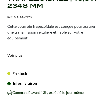
2348 MM
Réf :
MATAA22269
Cette courroie trapézoïdale est conçue pour assurer
une transmission régulière et fiable sur votre
équipement.
Caractéristiques
Voir plus
techniques
Dimension :
16,5 x 2348 mm
En stock
Hauteur courroie :
9,5 mm
Infos livraison
Type de courroie :
LB92
Forme de courroie :
Trapézoïdale
Commandé avant 13h, expédié le jour-même
Marque :
Mitsuboshi