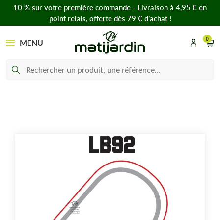
10 % sur votre première commande - Livraison à 4,95 € en
point relais, offerte dès 79 € d’achat !
0
MENU